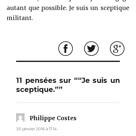
autant que possible. Je suis un sceptique
militant.
facebook
twitter
googleplus
11 pensées sur ““Je suis un
sceptique.””
Philippe Costes
dit :
30 janvier 2016 à 17:14